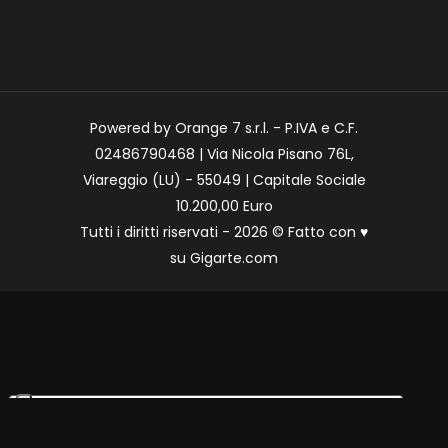
Powered by Orange 7 s.r.l. - P.IVA e C.F.
02486790468 | Via Nicola Pisano 76L,
Viareggio (LU) - 55049 | Capitale Sociale
10.200,00 Euro
Tutti i diritti riservati - 2026 © Fatto con
♥
su
Gigarte.com
Le tue preferenze relative alla privacy
Informativa sulla raccolta