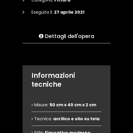
Categoria:
Pittura
Eseguita il:
27 aprile 2021
Dettagli dell'opera
Informazioni
tecniche
Misure:
50 cm x 40 cm x 2 cm
Tecnica:
acrilico e olio su tela
Stile:
Figurativo moderno