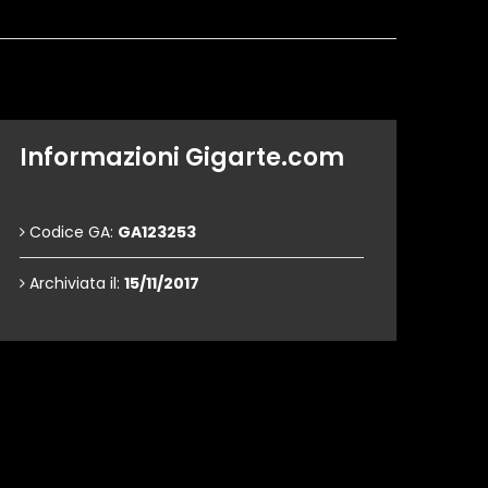
Informazioni Gigarte.com
Codice GA:
GA123253
Archiviata il:
15/11/2017